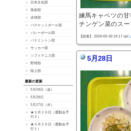
日本文化部
美術部
練馬キャベツの甘
卓球部
チンゲン菜のスー
バスケットボール部
バレーボール部
【給食】 2026-05-30 16:17 up!
バドミントン部
サッカー部
ソフトテニス部
5月28日
野球部
陸上部
最新の更新
5月29日（金）
5月28日
5月27日（水）
★５月２６日（運動会予
行２）
★５月２６日（運動会予
行１）