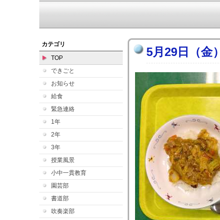
カテゴリ
5月29日（金
TOP
できごと
お知らせ
給食
緊急連絡
1年
2年
3年
授業風景
小中一貫教育
園芸部
書道部
吹奏楽部