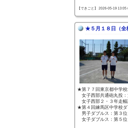
【できごと】 2026-05-19 13:05 
★５月１８日（全
★第７７回東京都中学校
女子西部共通砲丸投：
女子西部２・３年走幅
★第４回練馬区中学校ダ
男子ダブルス：第３位
女子ダブルス：第５位