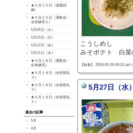
★５月２５日（避難訓
練）
★５月２５日（運動会・
全体練習２）
5月26日（火）
5月25日（月）
こうしめし
5月22日（金）
みそポテト 白菜
5月21日（木）
★５月１８日（運動会・
【給食】 2026-05-29 09:32 up!
全体練習）
★５月１８日（全校朝礼
３）
★５月１８日（全校朝礼
5月27日（水
２）
★５月１８日（全校朝礼
１）
過去の記事
5月
4月