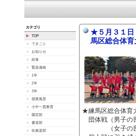
カテゴリ
★５月３１日
TOP
馬区総合体育
できごと
お知らせ
給食
緊急連絡
1年
2年
3年
授業風景
小中一貫教育
★練馬区総合体育
園芸部
団体戦（男子の
書道部
（女子の部
吹奏楽部