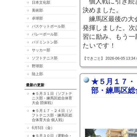
個人戦に引き続
日本文化部
決めました。
美術部
練馬区最後の大
卓球部
バスケットボール部
発揮しました。次
バレーボール部
習に励み、もう一
バドミントン部
たいです！
サッカー部
ソフトテニス部
【できごと】 2026-06-05 13:34 
野球部
陸上部
★５月１７・
最新の更新
部・練馬区総
★５月３１日（ソフトテ
ニス部・練馬区総合体育
大会 団体戦）
★５月１７・２４日（ソ
フトテニス部・練馬区総
合体育大会 個人戦）
6月5日（金）
★５月３０日（運動会・