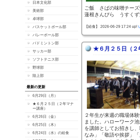
日本文化部
ご飯 さばの味噌チーズ
美術部
蓮根きんぴら うすくず
卓球部
【給食】 2026-06-29 17:24 up!
バスケットボール部
バレーボール部
バドミントン部
★６月２５日（２
サッカー部
ソフトテニス部
野球部
陸上部
最新の更新
6月29日（月）
★６月２５日（２年マナ
ー講座）
２年生が来週の職場体験
6月26日（金）
ました。ハローワーク池
6月25日（木）
を講師としてお招きし、
6月24日（水）の給食
なみ」「敬語や挨拶」「