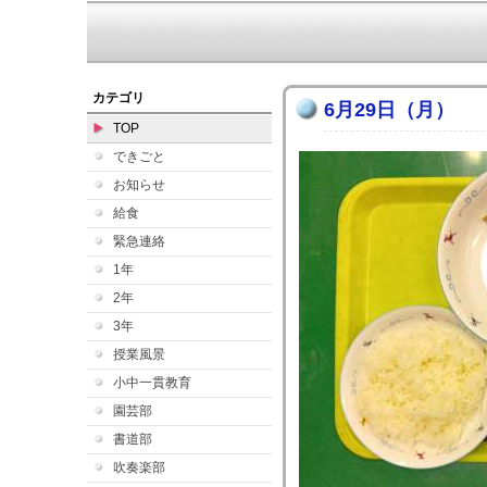
カテゴリ
6月29日（月）
TOP
できごと
お知らせ
給食
緊急連絡
1年
2年
3年
授業風景
小中一貫教育
園芸部
書道部
吹奏楽部