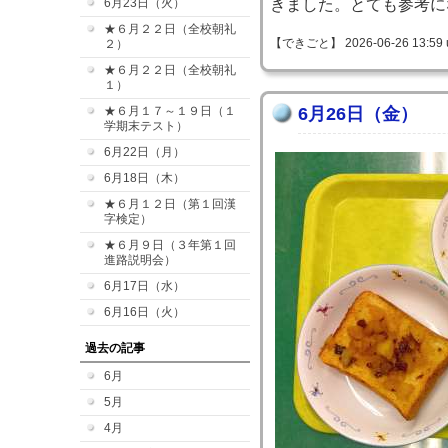
6月23日（火）
きました。とても参考に
★６月２２日（全校朝礼
【できごと】 2026-06-26 13:59 
２）
★６月２２日（全校朝礼
１）
★６月１７～１９日（１
6月26日（金）
学期末テスト）
6月22日（月）
6月18日（木）
★６月１２日（第１回漢
字検定）
★６月９日（３年第１回
進路説明会）
6月17日（水）
6月16日（火）
過去の記事
6月
5月
4月