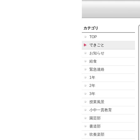
カテゴリ
TOP
できごと
お知らせ
給食
緊急連絡
1年
2年
3年
授業風景
小中一貫教育
園芸部
書道部
吹奏楽部