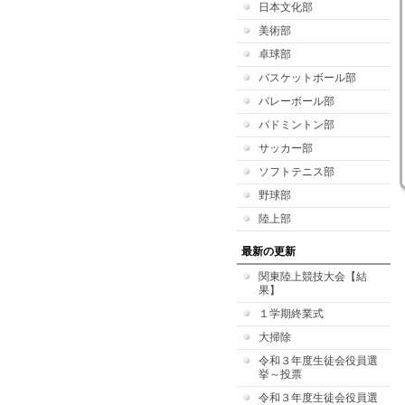
日本文化部
美術部
卓球部
バスケットボール部
バレーボール部
バドミントン部
サッカー部
ソフトテニス部
野球部
陸上部
最新の更新
関東陸上競技大会【結
果】
１学期終業式
大掃除
令和３年度生徒会役員選
挙～投票
令和３年度生徒会役員選