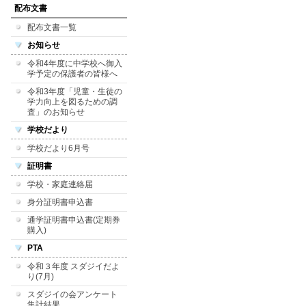
配布文書
配布文書一覧
お知らせ
令和4年度に中学校へ御入
学予定の保護者の皆様へ
令和3年度「児童・生徒の
学力向上を図るための調
査」のお知らせ
学校だより
学校だより6月号
証明書
学校・家庭連絡届
身分証明書申込書
通学証明書申込書(定期券
購入)
PTA
令和３年度 スダジイだよ
り(7月)
スダジイの会アンケート
集計結果