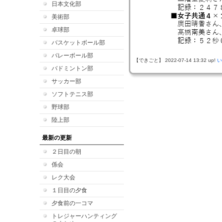
日本文化部
美術部
卓球部
バスケットボール部
バレーボール部
【できごと】 2022-07-14 13:32 up!
い
バドミントン部
サッカー部
ソフトテニス部
野球部
陸上部
最新の更新
２日目の朝
係会
レク大会
１日目の夕食
夕食前の一コマ
トレジャーハンティング