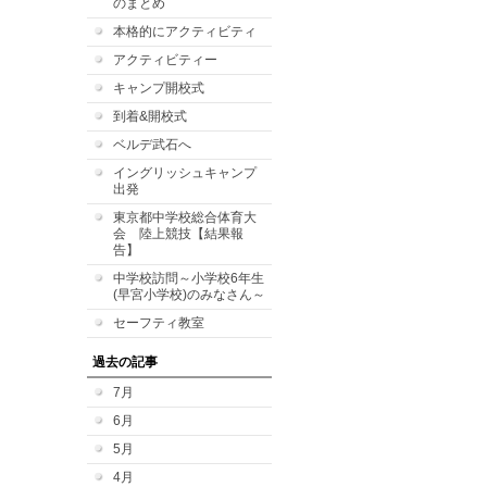
のまとめ
本格的にアクティビティ
アクティビティー
キャンプ開校式
到着&開校式
ベルデ武石へ
イングリッシュキャンプ
出発
東京都中学校総合体育大
会 陸上競技【結果報
告】
中学校訪問～小学校6年生
(早宮小学校)のみなさん～
セーフティ教室
過去の記事
7月
6月
5月
4月