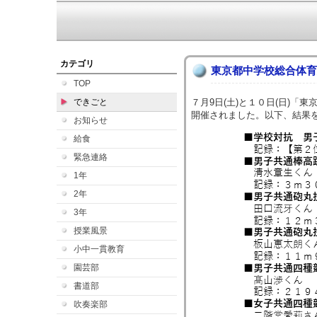
カテゴリ
東京都中学校総合体育
TOP
できごと
７月9日(土)と１０日(日)「
開催されました。以下、結果
お知らせ
給食
緊急連絡
1年
2年
3年
授業風景
小中一貫教育
園芸部
書道部
吹奏楽部