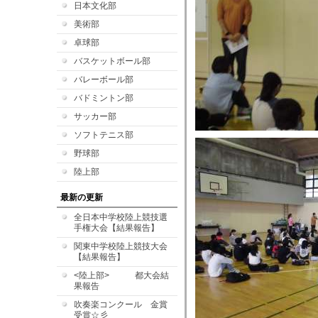
日本文化部
美術部
卓球部
バスケットボール部
バレーボール部
バドミントン部
サッカー部
ソフトテニス部
野球部
陸上部
最新の更新
全日本中学校陸上競技選
手権大会【結果報告】
関東中学校陸上競技大会
【結果報告】
<陸上部> 都大会結
果報告
吹奏楽コンクール 金賞
受賞☆彡