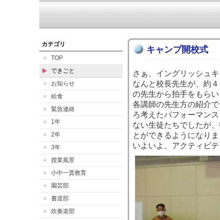
カテゴリ
キャンプ開校式
TOP
できごと
さぁ、イングリッシュキ
なんと校長先生が、約４
お知らせ
の先生から拍手をもらい
給食
各講師の先生方の紹介で
緊急連絡
ろ考えたパフォーマンス
1年
ない生徒たちでしたが、
2年
とができるようになりま
いよいよ、アクティビテ
3年
授業風景
小中一貫教育
園芸部
書道部
吹奏楽部