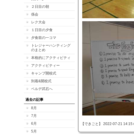
２日目の朝
係会
レク大会
１日目の夕食
夕食前の一コマ
トレジャーハンティング
のまとめ
本格的にアクティビティ
アクティビティー
キャンプ開校式
到着&開校式
ベルデ武石へ
過去の記事
8月
7月
6月
【できごと】 2022-07-21 14:15 
5月