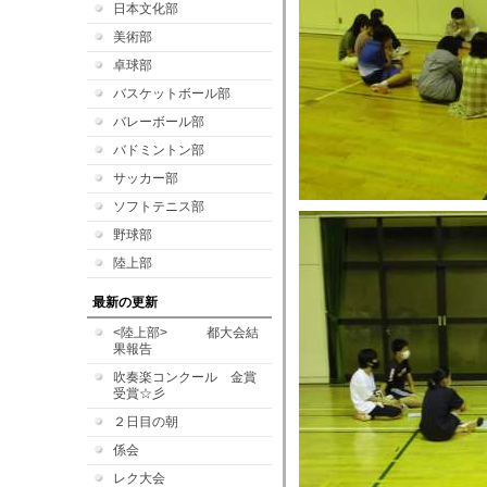
日本文化部
美術部
卓球部
バスケットボール部
バレーボール部
バドミントン部
サッカー部
ソフトテニス部
野球部
陸上部
最新の更新
<陸上部> 都大会結
果報告
吹奏楽コンクール 金賞
受賞☆彡
２日目の朝
係会
レク大会