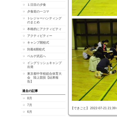
１日目の夕食
夕食前の一コマ
トレジャーハンティング
のまとめ
本格的にアクティビティ
アクティビティー
キャンプ開校式
到着&開校式
ベルデ武石へ
イングリッシュキャンプ
出発
東京都中学校総合体育大
会 陸上競技【結果報
告】
過去の記事
8月
7月
【できごと】 2022-07-21 21:39 
6月