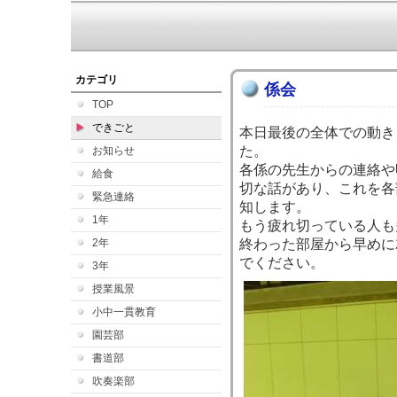
カテゴリ
係会
TOP
できごと
本日最後の全体での動き
た。
お知らせ
各係の先生からの連絡や
給食
切な話があり、これを各
緊急連絡
知します。
1年
もう疲れ切っている人も
2年
終わった部屋から早めに
でください。
3年
授業風景
小中一貫教育
園芸部
書道部
吹奏楽部