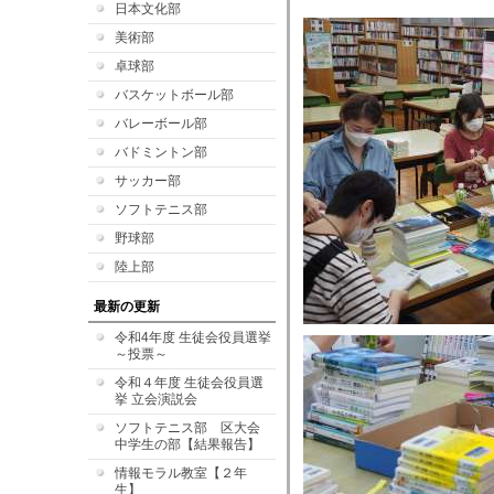
日本文化部
美術部
卓球部
バスケットボール部
バレーボール部
バドミントン部
サッカー部
ソフトテニス部
野球部
陸上部
最新の更新
令和4年度 生徒会役員選挙
～投票～
令和４年度 生徒会役員選
挙 立会演説会
ソフトテニス部 区大会
中学生の部【結果報告】
情報モラル教室【２年
生】