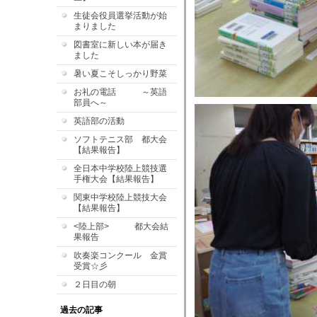
生徒会役員選挙活動が始
まりました
図書室に新しい本が届き
ました
暑い夏こそしっかり野菜
お礼の電話 ～英語
部員へ～
英語部の活動
ソフトテニス部 都大会
【結果報告】
全日本中学校陸上競技選
手権大会【結果報告】
関東中学校陸上競技大会
【結果報告】
<陸上部> 都大会結
果報告
吹奏楽コンクール 金賞
受賞☆彡
２日目の朝
過去の記事