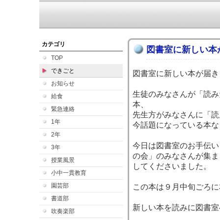
カテゴリ
図書室に新しい本
TOP
できごと
図書室に新しい本が届き
お知らせ
生徒のみなさんが「読み
給食
本、
緊急連絡
先生方がみなさんに「読
1年
今話題になっている本な
2年
今日は図書室のお手伝い
3年
の会」のみなさんが集ま
授業風景
してくださいました。
小中一貫教育
園芸部
この本は９月中旬ごろに
書道部
新しい本を読みに図書室
吹奏楽部