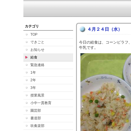
カテゴリ
４月２４日（水）
TOP
できごと
今日の給食は、コーンピラフ
牛乳です。
お知らせ
給食
緊急連絡
1年
2年
3年
授業風景
小中一貫教育
園芸部
書道部
吹奏楽部