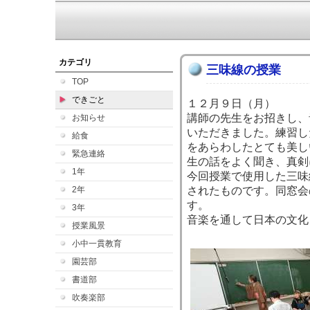
カテゴリ
三味線の授業
TOP
できごと
１２月９日（月）
講師の先生をお招きし、
お知らせ
いただきました。練習し
給食
をあらわしたとても美し
緊急連絡
生の話をよく聞き、真剣
1年
今回授業で使用した三味
2年
されたものです。同窓会
す。
3年
音楽を通して日本の文化
授業風景
小中一貫教育
園芸部
書道部
吹奏楽部