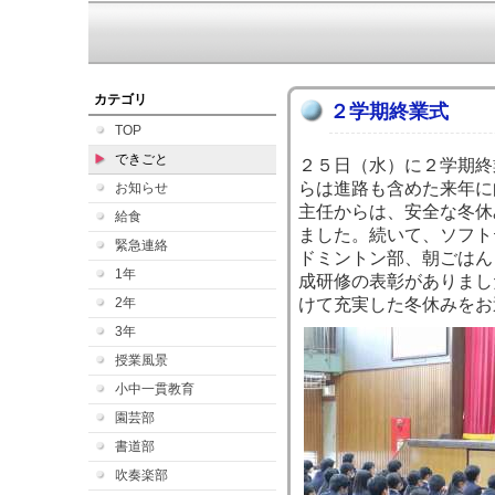
カテゴリ
２学期終業式
TOP
できごと
２５日（水）に２学期終
らは進路も含めた来年に
お知らせ
主任からは、安全な冬休
給食
ました。続いて、ソフト
緊急連絡
ドミントン部、朝ごはん
1年
成研修の表彰がありまし
2年
けて充実した冬休みをお
3年
授業風景
小中一貫教育
園芸部
書道部
吹奏楽部