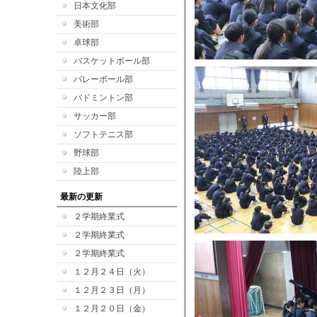
日本文化部
美術部
卓球部
バスケットボール部
バレーボール部
バドミントン部
サッカー部
ソフトテニス部
野球部
陸上部
最新の更新
２学期終業式
２学期終業式
２学期終業式
１２月２４日（火）
１２月２３日（月）
１２月２０日（金）