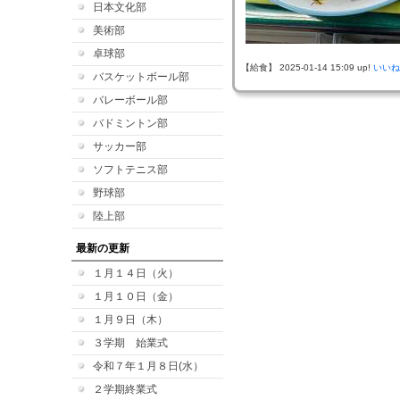
日本文化部
美術部
卓球部
【給食】 2025-01-14 15:09 up!
いいね
バスケットボール部
バレーボール部
バドミントン部
サッカー部
ソフトテニス部
野球部
陸上部
最新の更新
１月１４日（火）
１月１０日（金）
１月９日（木）
３学期 始業式
令和７年１月８日(水）
２学期終業式