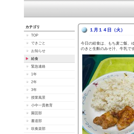
カテゴリ
１月１４日（火）
TOP
できごと
今日の給食は、もち麦ご飯、
のきと生麩のみそ汁、牛乳で
お知らせ
給食
緊急連絡
1年
2年
3年
授業風景
小中一貫教育
園芸部
書道部
吹奏楽部