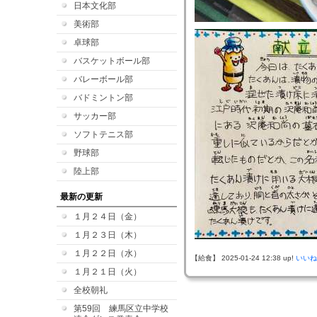
日本文化部
美術部
卓球部
バスケットボール部
バレーボール部
バドミントン部
サッカー部
ソフトテニス部
野球部
陸上部
最新の更新
１月２４日（金）
１月２３日（木）
１月２２日（水）
【給食】 2025-01-24 12:38 up!
いいね
１月２１日（火）
全校朝礼
第59回 練馬区立中学校