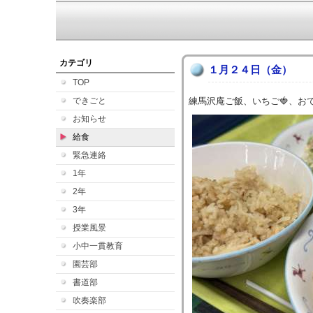
カテゴリ
１月２４日（金）
TOP
できごと
練馬沢庵ご飯、いちご🍓、お
お知らせ
給食
緊急連絡
1年
2年
3年
授業風景
小中一貫教育
園芸部
書道部
吹奏楽部