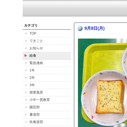
カテゴリ
9月8日(月)
TOP
できごと
お知らせ
給食
緊急連絡
1年
2年
3年
授業風景
小中一貫教育
園芸部
書道部
吹奏楽部