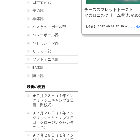
日本文化部
チーズスプレットトースト
美術部
マカロニのクリーム煮 わかめ
卓球部
バスケットボール部
【給食】 2025-09-08 15:29 up!
いいね
バレーボール部
バドミントン部
サッカー部
ソフトテニス部
野球部
陸上部
最新の更新
★７月２８日（１年イン
グリッシュキャンプ３日
目・閉校式）
★７月２８日（１年イン
グリッシュキャンプ３日
目・クロージングセレモ
ニー２）
★７月２８日（１年イン