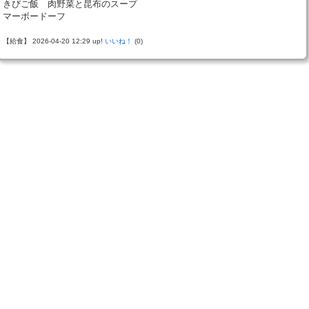
きびご飯 肉野菜と昆布のスープ
マーボードーフ
【給食】 2026-04-20 12:29 up!
いいね！
(0)