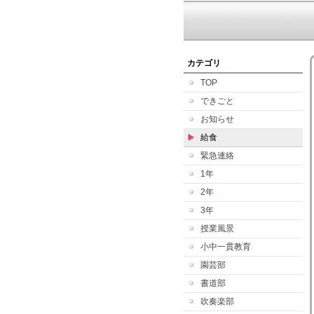
カテゴリ
TOP
できごと
お知らせ
給食
緊急連絡
1年
2年
3年
授業風景
小中一貫教育
園芸部
書道部
吹奏楽部