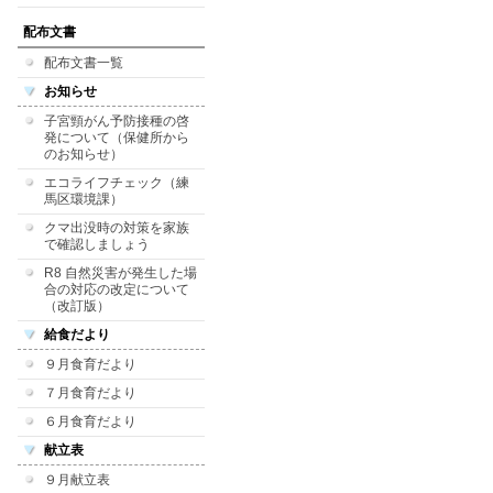
配布文書
配布文書一覧
お知らせ
子宮頸がん予防接種の啓
発について（保健所から
のお知らせ）
エコライフチェック（練
馬区環境課）
クマ出没時の対策を家族
で確認しましょう
R8 自然災害が発生した場
合の対応の改定について
（改訂版）
給食だより
９月食育だより
７月食育だより
６月食育だより
献立表
９月献立表