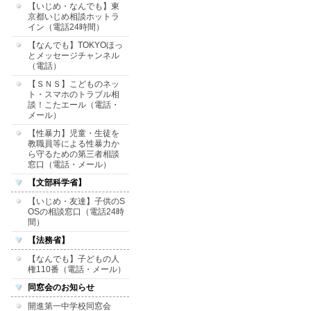
【いじめ・なんでも】東
京都いじめ相談ホットラ
イン（電話24時間）
【なんでも】TOKYOほっ
とメッセージチャンネル
（電話）
【ＳＮＳ】こどものネッ
ト・スマホのトラブル相
談！こたエール（電話・
メール）
【性暴力】児童・生徒を
教職員等による性暴力か
ら守るための第三者相談
窓口（電話・メール）
【文部科学省】
【いじめ・友達】子供のS
OSの相談窓口（電話24時
間）
【法務省】
【なんでも】子どもの人
権110番（電話・メール）
同窓会のお知らせ
開進第一中学校同窓会