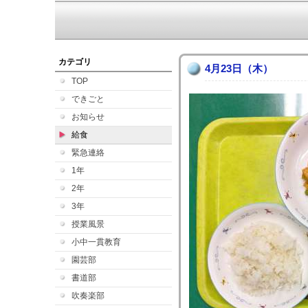
カテゴリ
4月23日（木）
TOP
できごと
お知らせ
給食
緊急連絡
1年
2年
3年
授業風景
小中一貫教育
園芸部
書道部
吹奏楽部