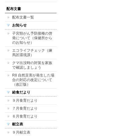
配布文書
配布文書一覧
お知らせ
子宮頸がん予防接種の啓
発について（保健所から
のお知らせ）
エコライフチェック（練
馬区環境課）
クマ出没時の対策を家族
で確認しましょう
R8 自然災害が発生した場
合の対応の改定について
（改訂版）
給食だより
９月食育だより
７月食育だより
６月食育だより
献立表
９月献立表