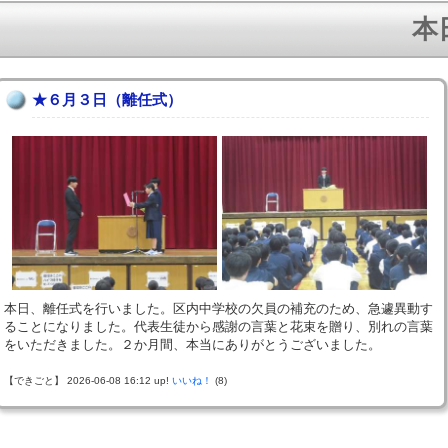
本日
★６月３日（離任式）
本日、離任式を行いました。区内中学校の欠員の補充のため、急遽異動す
ることになりました。代表生徒から感謝の言葉と花束を贈り、別れの言葉
をいただきました。２か月間、本当にありがとうございました。
【できごと】 2026-06-08 16:12 up!
いいね！
(8)