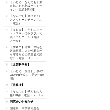
【いじめ・なんでも】東
京都いじめ相談ホットラ
イン（電話24時間）
【なんでも】TOKYOほっ
とメッセージチャンネル
（電話）
【ＳＮＳ】こどものネッ
ト・スマホのトラブル相
談！こたエール（電話・
メール）
【性暴力】児童・生徒を
教職員等による性暴力か
ら守るための第三者相談
窓口（電話・メール）
【文部科学省】
【いじめ・友達】子供のS
OSの相談窓口（電話24時
間）
【法務省】
【なんでも】子どもの人
権110番（電話・メール）
同窓会のお知らせ
開進第一中学校同窓会