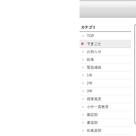
カテゴリ
TOP
できごと
お知らせ
給食
緊急連絡
1年
2年
3年
授業風景
小中一貫教育
園芸部
書道部
吹奏楽部