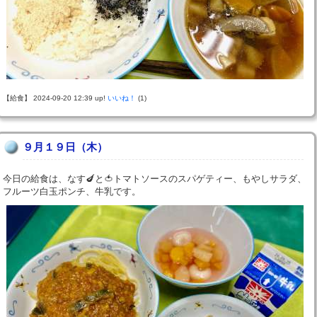
【給食】 2024-09-20 12:39 up!
いいね！
(1)
９月１９日（木）
今日の給食は、なす🍆と🍅トマトソースのスパゲティー、もやしサラダ、
フルーツ白玉ポンチ、牛乳です。