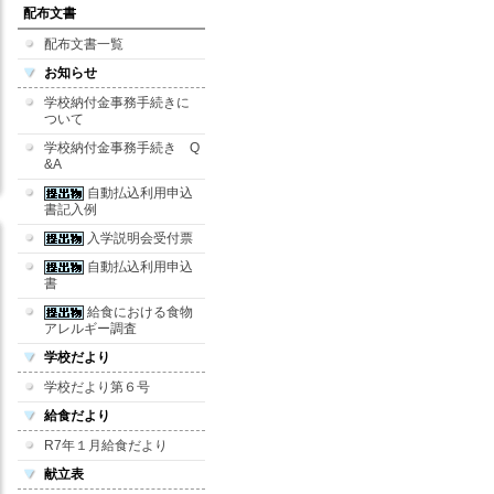
配布文書
配布文書一覧
お知らせ
学校納付金事務手続きに
ついて
学校納付金事務手続き Q
&A
自動払込利用申込
書記入例
入学説明会受付票
自動払込利用申込
書
給食における食物
アレルギー調査
学校だより
学校だより第６号
給食だより
R7年１月給食だより
献立表