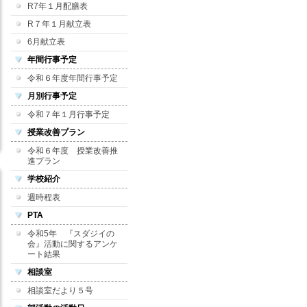
R7年１月配膳表
R７年１月献立表
6月献立表
年間行事予定
令和６年度年間行事予定
月別行事予定
令和７年１月行事予定
授業改善プラン
令和６年度 授業改善推
進プラン
学校紹介
週時程表
PTA
令和5年 『スダジイの
会』活動に関するアンケ
ート結果
相談室
相談室だより５号