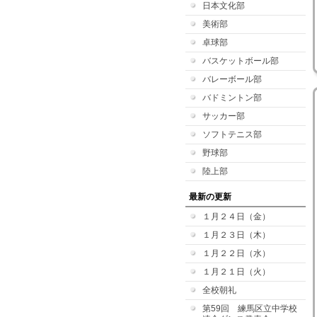
日本文化部
美術部
卓球部
バスケットボール部
バレーボール部
バドミントン部
サッカー部
ソフトテニス部
野球部
陸上部
最新の更新
１月２４日（金）
１月２３日（木）
１月２２日（水）
１月２１日（火）
全校朝礼
第59回 練馬区立中学校