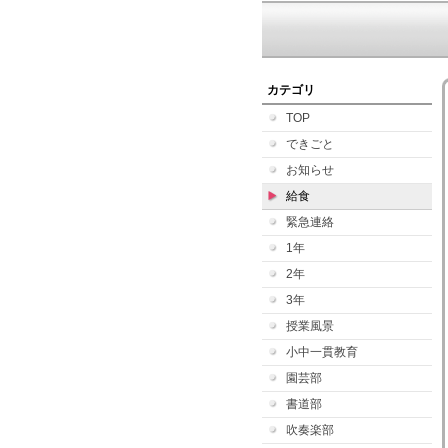
カテゴリ
TOP
できごと
お知らせ
給食
緊急連絡
1年
2年
3年
授業風景
小中一貫教育
園芸部
書道部
吹奏楽部