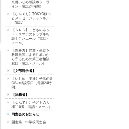
京都いじめ相談ホットラ
イン（電話24時間）
【なんでも】TOKYOほっ
とメッセージチャンネル
（電話）
【ＳＮＳ】こどものネッ
ト・スマホのトラブル相
談！こたエール（電話・
メール）
【性暴力】児童・生徒を
教職員等による性暴力か
ら守るための第三者相談
窓口（電話・メール）
【文部科学省】
【いじめ・友達】子供のS
OSの相談窓口（電話24時
間）
【法務省】
【なんでも】子どもの人
権110番（電話・メール）
同窓会のお知らせ
開進第一中学校同窓会