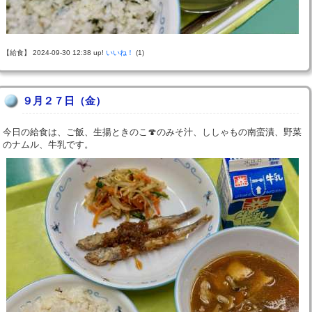
【給食】 2024-09-30 12:38 up!
いいね！
(1)
９月２７日（金）
今日の給食は、ご飯、生揚ときのこ🍄のみそ汁、ししゃもの南蛮漬、野菜
のナムル、牛乳です。