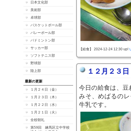
日本文化部
美術部
卓球部
バスケットボール部
バレーボール部
バドミントン部
サッカー部
【給食】 2024-12-24 12:30 up!
ソフトテニス部
野球部
１２月２３日
陸上部
最新の更新
今日の給食は、豆
１月２４日（金）
みそ、めばるのレ
１月２３日（木）
牛乳です。
１月２２日（水）
１月２１日（火）
全校朝礼
第59回 練馬区立中学校