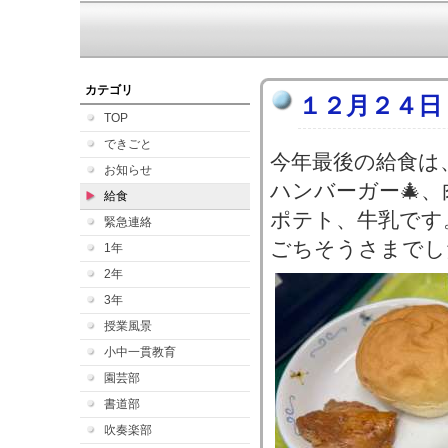
カテゴリ
１２月２４日
TOP
できごと
今年最後の給食は
お知らせ
ハンバーガー🎄
給食
ポテト、牛乳です
緊急連絡
ごちそうさまでし
1年
2年
3年
授業風景
小中一貫教育
園芸部
書道部
吹奏楽部