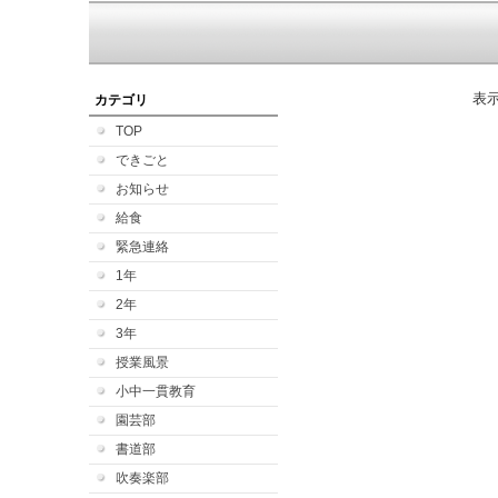
表
カテゴリ
TOP
できごと
お知らせ
給食
緊急連絡
1年
2年
3年
授業風景
小中一貫教育
園芸部
書道部
吹奏楽部