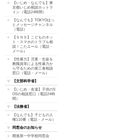
【いじめ・なんでも】東
京都いじめ相談ホットラ
イン（電話24時間）
【なんでも】TOKYOほっ
とメッセージチャンネル
（電話）
【ＳＮＳ】こどものネッ
ト・スマホのトラブル相
談！こたエール（電話・
メール）
【性暴力】児童・生徒を
教職員等による性暴力か
ら守るための第三者相談
窓口（電話・メール）
【文部科学省】
【いじめ・友達】子供のS
OSの相談窓口（電話24時
間）
【法務省】
【なんでも】子どもの人
権110番（電話・メール）
同窓会のお知らせ
開進第一中学校同窓会