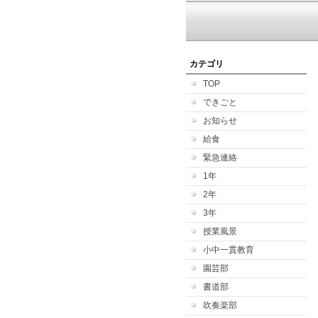
カテゴリ
TOP
できごと
お知らせ
給食
緊急連絡
1年
2年
3年
授業風景
小中一貫教育
園芸部
書道部
吹奏楽部