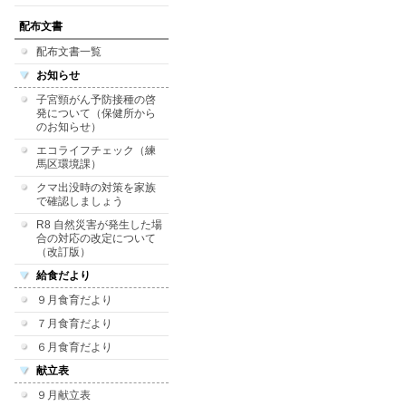
配布文書
配布文書一覧
お知らせ
子宮頸がん予防接種の啓
発について（保健所から
のお知らせ）
エコライフチェック（練
馬区環境課）
クマ出没時の対策を家族
で確認しましょう
R8 自然災害が発生した場
合の対応の改定について
（改訂版）
給食だより
９月食育だより
７月食育だより
６月食育だより
献立表
９月献立表