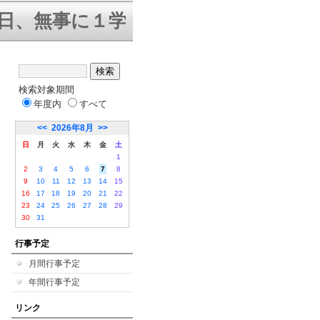
日、無事に１学期終業式を迎えること
検索対象期間
年度内
すべて
<<
2026年8月
>>
日
月
火
水
木
金
土
1
2
3
4
5
6
7
8
9
10
11
12
13
14
15
16
17
18
19
20
21
22
23
24
25
26
27
28
29
30
31
行事予定
月間行事予定
年間行事予定
リンク