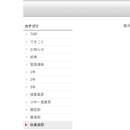
表
カテゴリ
TOP
できごと
お知らせ
給食
緊急連絡
1年
2年
3年
授業風景
小中一貫教育
園芸部
書道部
吹奏楽部