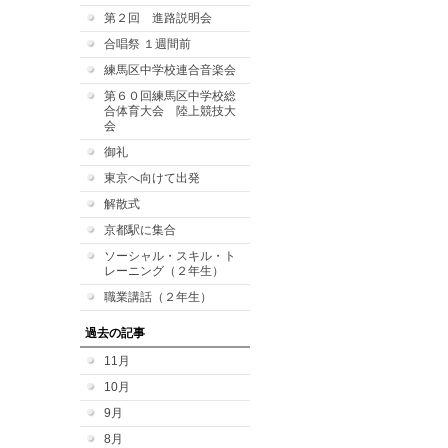
第２回 進路説明会
合唱祭 １週間前
練馬区中学校連合音楽会
第６０回練馬区中学校総
合体育大会 陸上競技大
会
御礼
東京へ向けて出発
解散式
京都駅に集合
ソーシャル・スキル・ト
レーニング（２年生）
職業講話（２年生）
過去の記事
11月
10月
9月
8月