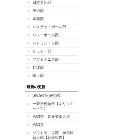
日本文化部
美術部
卓球部
バスケットボール部
バレーボール部
バドミントン部
サッカー部
ソフトテニス部
野球部
陸上部
最新の更新
[税の標語]表彰式
一斉学校給食【ネリマキ
ャベツ】
合唱祭 吹奏楽部☆彡
合唱祭
ソフトテニス部 練馬区
新人戦【結果報告】