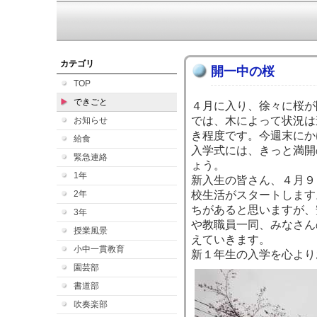
カテゴリ
開一中の桜
TOP
できごと
４月に入り、徐々に桜が
では、木によって状況は
お知らせ
き程度です。今週末にか
給食
入学式には、きっと満開
緊急連絡
ょう。
1年
新入生の皆さん、４月９
2年
校生活がスタートします
ちがあると思いますが、
3年
や教職員一同、みなさん
授業風景
えていきます。
小中一貫教育
新１年生の入学を心より
園芸部
書道部
吹奏楽部