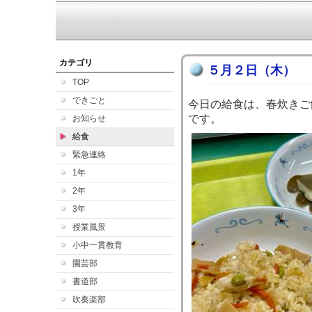
カテゴリ
５月２日（木）
TOP
できごと
今日の給食は、春炊きご
です。
お知らせ
給食
緊急連絡
1年
2年
3年
授業風景
小中一貫教育
園芸部
書道部
吹奏楽部