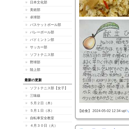
日本文化部
美術部
卓球部
バスケットボール部
バレーボール部
バドミントン部
サッカー部
ソフトテニス部
野球部
陸上部
最新の更新
ソフトテニス部【女子】
三味線
５月２日（木）
５月１日（水）
【給食】 2024-05-02 12:34 up!
自転車安全教室
４月３０日（火）