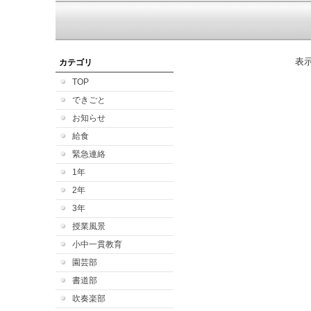
表
カテゴリ
TOP
できごと
お知らせ
給食
緊急連絡
1年
2年
3年
授業風景
小中一貫教育
園芸部
書道部
吹奏楽部