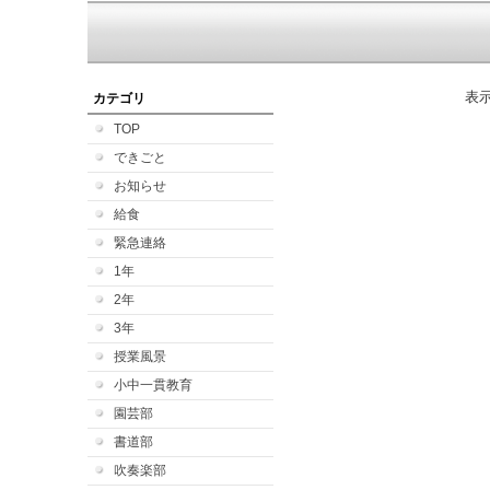
表
カテゴリ
TOP
できごと
お知らせ
給食
緊急連絡
1年
2年
3年
授業風景
小中一貫教育
園芸部
書道部
吹奏楽部