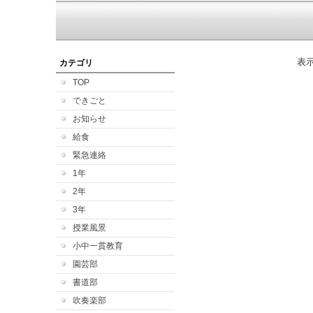
表
カテゴリ
TOP
できごと
お知らせ
給食
緊急連絡
1年
2年
3年
授業風景
小中一貫教育
園芸部
書道部
吹奏楽部