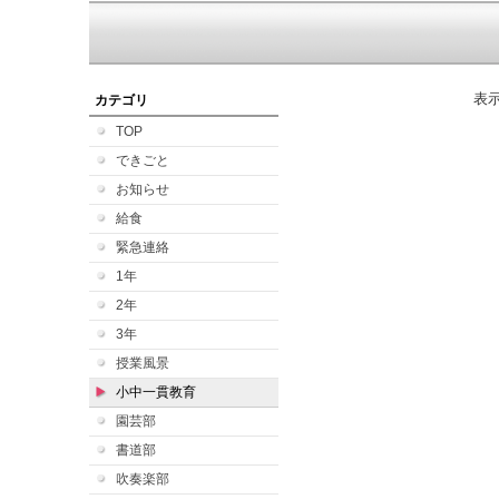
表
カテゴリ
TOP
できごと
お知らせ
給食
緊急連絡
1年
2年
3年
授業風景
小中一貫教育
園芸部
書道部
吹奏楽部