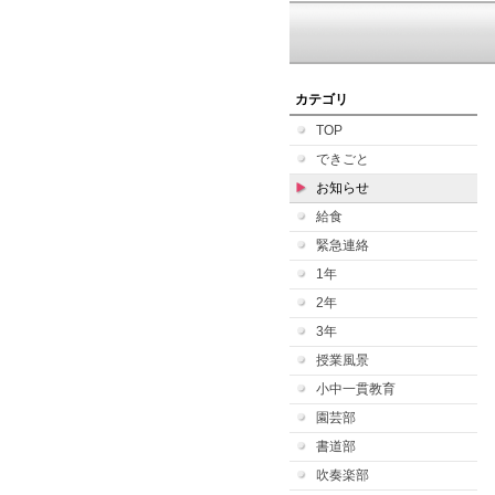
カテゴリ
TOP
できごと
お知らせ
給食
緊急連絡
1年
2年
3年
授業風景
小中一貫教育
園芸部
書道部
吹奏楽部