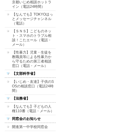
京都いじめ相談ホットラ
イン（電話24時間）
【なんでも】TOKYOほっ
とメッセージチャンネル
（電話）
【ＳＮＳ】こどものネッ
ト・スマホのトラブル相
談！こたエール（電話・
メール）
【性暴力】児童・生徒を
教職員等による性暴力か
ら守るための第三者相談
窓口（電話・メール）
【文部科学省】
【いじめ・友達】子供のS
OSの相談窓口（電話24時
間）
【法務省】
【なんでも】子どもの人
権110番（電話・メール）
同窓会のお知らせ
開進第一中学校同窓会