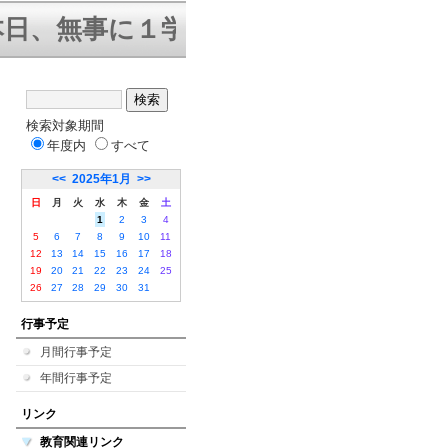
日、無事に１学期終業式を迎えること
検索対象期間
年度内
すべて
<<
2025年1月
>>
日
月
火
水
木
金
土
1
2
3
4
5
6
7
8
9
10
11
12
13
14
15
16
17
18
19
20
21
22
23
24
25
26
27
28
29
30
31
行事予定
月間行事予定
年間行事予定
リンク
教育関連リンク