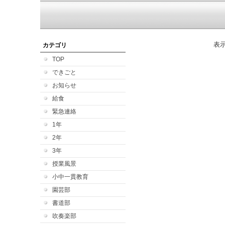
表
カテゴリ
TOP
できごと
お知らせ
給食
緊急連絡
1年
2年
3年
授業風景
小中一貫教育
園芸部
書道部
吹奏楽部