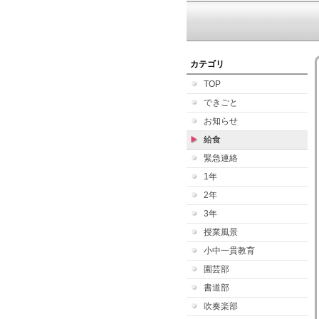
カテゴリ
TOP
できごと
お知らせ
給食
緊急連絡
1年
2年
3年
授業風景
小中一貫教育
園芸部
書道部
吹奏楽部