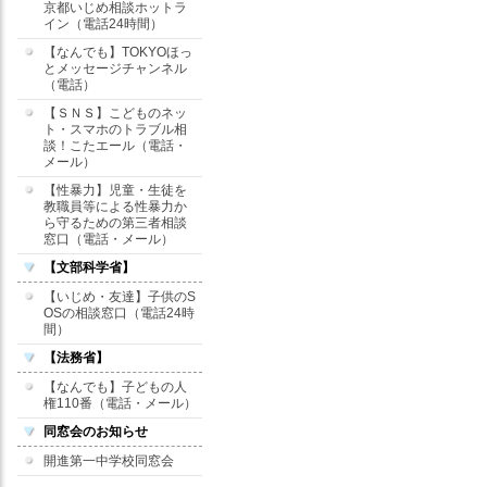
京都いじめ相談ホットラ
イン（電話24時間）
【なんでも】TOKYOほっ
とメッセージチャンネル
（電話）
【ＳＮＳ】こどものネッ
ト・スマホのトラブル相
談！こたエール（電話・
メール）
【性暴力】児童・生徒を
教職員等による性暴力か
ら守るための第三者相談
窓口（電話・メール）
【文部科学省】
【いじめ・友達】子供のS
OSの相談窓口（電話24時
間）
【法務省】
【なんでも】子どもの人
権110番（電話・メール）
同窓会のお知らせ
開進第一中学校同窓会