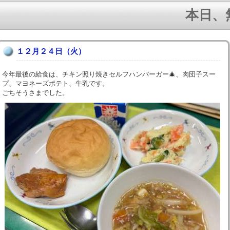
本日、無事
１２月２４日（火）
今年最後の給食は、チキン照り焼きセルフハンバーガー🎄、肉団子スー
プ、マヨネーズポテト、牛乳です。
ごちそうさまでした。