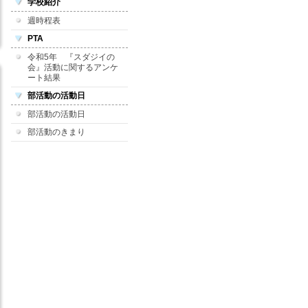
学校紹介
週時程表
PTA
令和5年 『スダジイの
会』活動に関するアンケ
ート結果
部活動の活動日
部活動の活動日
部活動のきまり