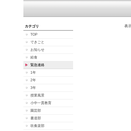
表
カテゴリ
TOP
できごと
お知らせ
給食
緊急連絡
1年
2年
3年
授業風景
小中一貫教育
園芸部
書道部
吹奏楽部