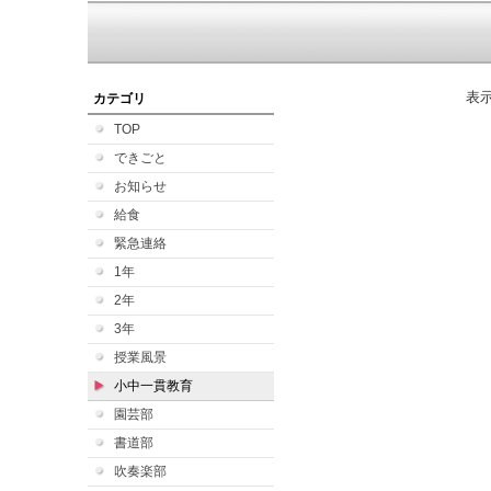
表
カテゴリ
TOP
できごと
お知らせ
給食
緊急連絡
1年
2年
3年
授業風景
小中一貫教育
園芸部
書道部
吹奏楽部