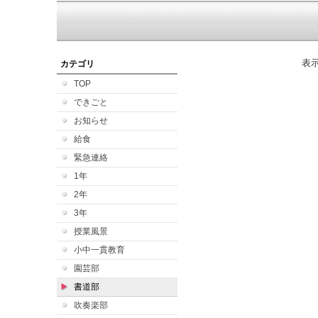
表
カテゴリ
TOP
できごと
お知らせ
給食
緊急連絡
1年
2年
3年
授業風景
小中一貫教育
園芸部
書道部
吹奏楽部