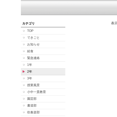
表
カテゴリ
TOP
できごと
お知らせ
給食
緊急連絡
1年
2年
3年
授業風景
小中一貫教育
園芸部
書道部
吹奏楽部