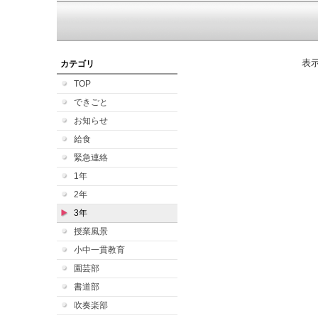
表
カテゴリ
TOP
できごと
お知らせ
給食
緊急連絡
1年
2年
3年
授業風景
小中一貫教育
園芸部
書道部
吹奏楽部