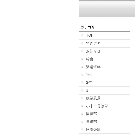
カテゴリ
TOP
できごと
お知らせ
給食
緊急連絡
1年
2年
3年
授業風景
小中一貫教育
園芸部
書道部
吹奏楽部