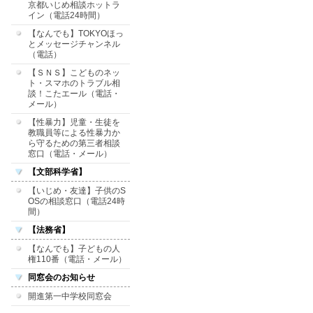
京都いじめ相談ホットラ
イン（電話24時間）
【なんでも】TOKYOほっ
とメッセージチャンネル
（電話）
【ＳＮＳ】こどものネッ
ト・スマホのトラブル相
談！こたエール（電話・
メール）
【性暴力】児童・生徒を
教職員等による性暴力か
ら守るための第三者相談
窓口（電話・メール）
【文部科学省】
【いじめ・友達】子供のS
OSの相談窓口（電話24時
間）
【法務省】
【なんでも】子どもの人
権110番（電話・メール）
同窓会のお知らせ
開進第一中学校同窓会