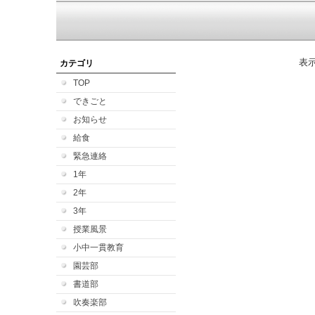
表
カテゴリ
TOP
できごと
お知らせ
給食
緊急連絡
1年
2年
3年
授業風景
小中一貫教育
園芸部
書道部
吹奏楽部