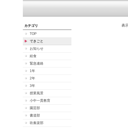
表
カテゴリ
TOP
できごと
お知らせ
給食
緊急連絡
1年
2年
3年
授業風景
小中一貫教育
園芸部
書道部
吹奏楽部