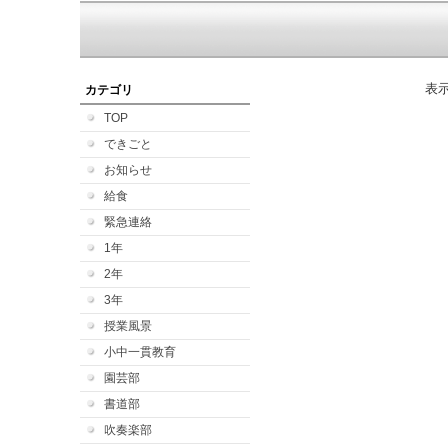
表
カテゴリ
TOP
できごと
お知らせ
給食
緊急連絡
1年
2年
3年
授業風景
小中一貫教育
園芸部
書道部
吹奏楽部