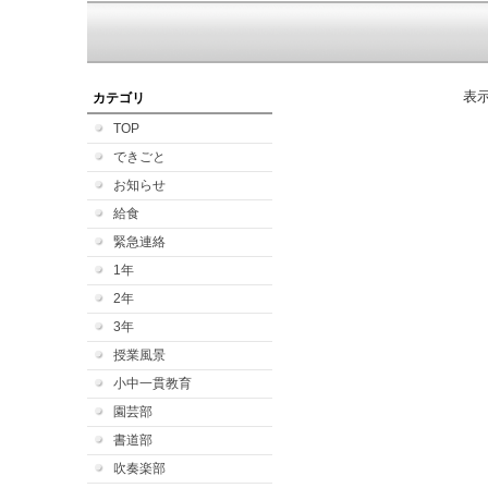
表
カテゴリ
TOP
できごと
お知らせ
給食
緊急連絡
1年
2年
3年
授業風景
小中一貫教育
園芸部
書道部
吹奏楽部