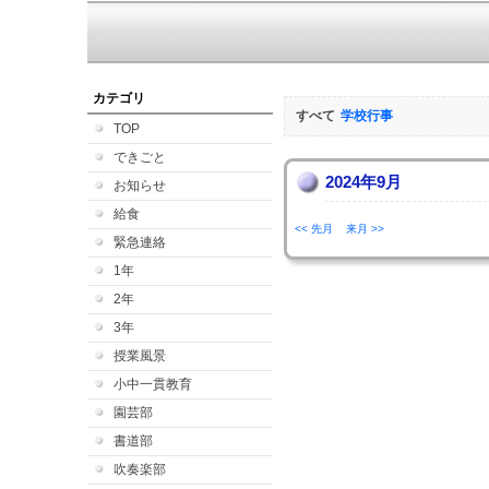
カテゴリ
すべて
学校行事
TOP
できごと
2024年9月
お知らせ
給食
<< 先月
来月 >>
緊急連絡
1年
2年
3年
授業風景
小中一貫教育
園芸部
書道部
吹奏楽部