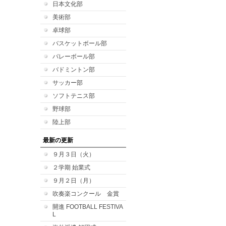
日本文化部
美術部
卓球部
バスケットボール部
バレーボール部
バドミントン部
サッカー部
ソフトテニス部
野球部
陸上部
最新の更新
９月３日（火）
２学期 始業式
９月２日（月）
吹奏楽コンクール 金賞
開進 FOOTBALL FESTIVA
L