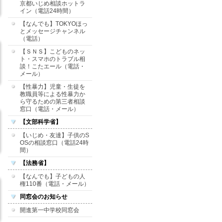
京都いじめ相談ホットラ
イン（電話24時間）
【なんでも】TOKYOほっ
とメッセージチャンネル
（電話）
【ＳＮＳ】こどものネッ
ト・スマホのトラブル相
談！こたエール（電話・
メール）
【性暴力】児童・生徒を
教職員等による性暴力か
ら守るための第三者相談
窓口（電話・メール）
【文部科学省】
【いじめ・友達】子供のS
OSの相談窓口（電話24時
間）
【法務省】
【なんでも】子どもの人
権110番（電話・メール）
同窓会のお知らせ
開進第一中学校同窓会