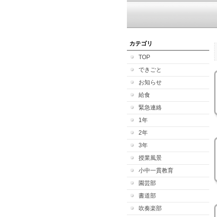
カテゴリ
TOP
できごと
お知らせ
給食
緊急連絡
1年
2年
3年
授業風景
小中一貫教育
園芸部
書道部
吹奏楽部