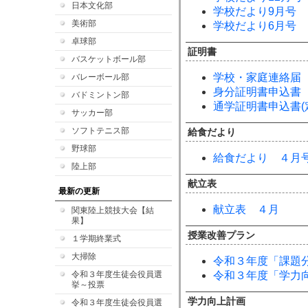
日本文化部
学校だより9月号
美術部
学校だより6月号
卓球部
証明書
バスケットボール部
学校・家庭連絡届
バレーボール部
身分証明書申込書
バドミントン部
通学証明書申込書(
サッカー部
ソフトテニス部
給食だより
野球部
給食だより ４月
陸上部
献立表
最新の更新
献立表 ４月
関東陸上競技大会【結
果】
授業改善プラン
１学期終業式
大掃除
令和３年度「課題
令和３年度生徒会役員選
令和３年度「学力
挙～投票
学力向上計画
令和３年度生徒会役員選