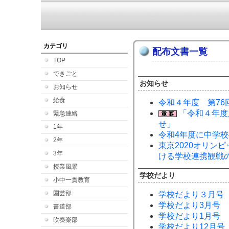
カテゴリ
配布文書一覧
TOP
できごと
お知らせ
お知らせ
給食
令和４年度 第76
「令和４年度
緊急連絡
せ」
1年
令和4年度に中学
2年
東京2020オリン
3年
ける学校連携観戦
授業風景
学校だより
小中一貫教育
園芸部
学校だより３月号
学校だより3月号
書道部
学校だより1月号
吹奏楽部
学校だより12月号