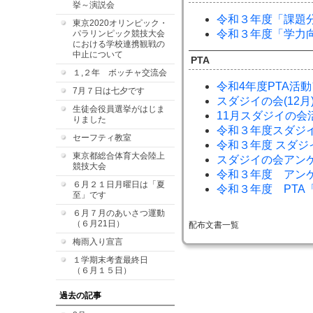
挙～演説会
令和３年度「課題
東京2020オリンピック・
令和３年度「学力
パラリンピック競技大会
における学校連携観戦の
中止について
PTA
１,２年 ボッチャ交流会
令和4年度PTA活
7月７日は七夕です
スダジイの会(12
生徒会役員選挙がはじま
11月スダジイの会
りました
令和３年度スダジイ
セーフティ教室
令和３年度 スダジイ
東京都総合体育大会陸上
スダジイの会アン
競技大会
令和３年度 アン
６月２１日月曜日は「夏
令和３年度 PTA
至」です
６月７月のあいさつ運動
（６月21日）
配布文書一覧
梅雨入り宣言
１学期末考査最終日
（６月１５日）
過去の記事