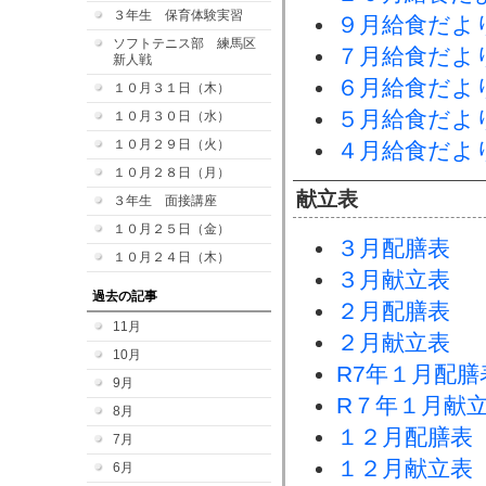
３年生 保育体験実習
９月給食だよ
ソフトテニス部 練馬区
７月給食だよ
新人戦
６月給食だよ
１０月３１日（木）
５月給食だよ
１０月３０日（水）
１０月２９日（火）
４月給食だよ
１０月２８日（月）
献立表
３年生 面接講座
１０月２５日（金）
３月配膳表
１０月２４日（木）
３月献立表
過去の記事
２月配膳表
11月
２月献立表
10月
R7年１月配膳
9月
R７年１月献
8月
１２月配膳表
7月
１２月献立表
6月