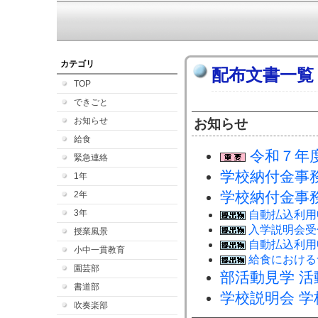
カテゴリ
配布文書一覧
TOP
できごと
お知らせ
お知らせ
給食
令和７年
緊急連絡
学校納付金事
1年
学校納付金事務
2年
3年
自動払込利用
入学説明会受
授業風景
自動払込利用
小中一貫教育
給食における
園芸部
部活動見学 
書道部
学校説明会 学
吹奏楽部