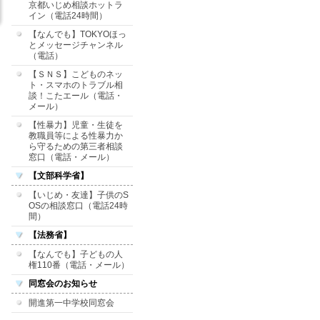
京都いじめ相談ホットラ
イン（電話24時間）
【なんでも】TOKYOほっ
とメッセージチャンネル
（電話）
【ＳＮＳ】こどものネッ
ト・スマホのトラブル相
談！こたエール（電話・
メール）
【性暴力】児童・生徒を
教職員等による性暴力か
ら守るための第三者相談
窓口（電話・メール）
【文部科学省】
【いじめ・友達】子供のS
OSの相談窓口（電話24時
間）
【法務省】
【なんでも】子どもの人
権110番（電話・メール）
同窓会のお知らせ
開進第一中学校同窓会