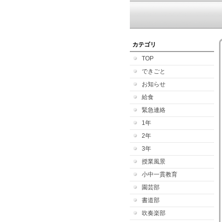
カテゴリ
TOP
できごと
お知らせ
給食
緊急連絡
1年
2年
3年
授業風景
小中一貫教育
園芸部
書道部
吹奏楽部