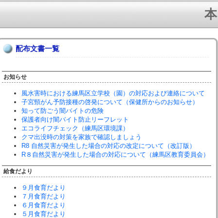
本
配布文書一覧
お知らせ
風水害時における練馬区立学校（園）の対応および連絡について
子宮頸がん予防接種の啓発について（保健所からのお知らせ）
知って防ごう闇バイトの危険
保護者向け闇バイト防止リーフレット
エコライフチェック（練馬区環境課）
クマ出没時の対策を家族で確認しましょう
R8 自然災害が発生した場合の対応の改定について（改訂版）
R８自然災害が発生した場合の対応について（練馬区教育委員会）
給食だより
９月食育だより
７月食育だより
６月食育だより
５月食育だより