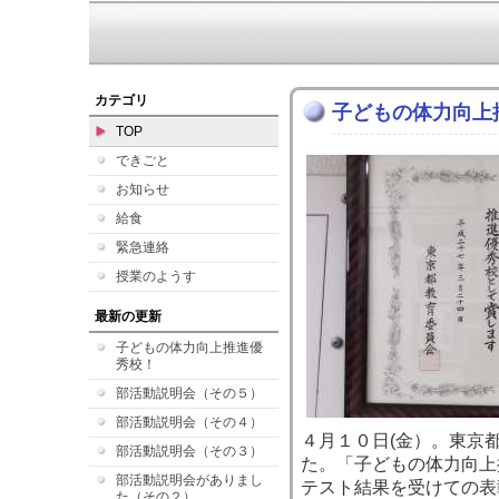
カテゴリ
子どもの体力向上
TOP
できごと
お知らせ
給食
緊急連絡
授業のようす
最新の更新
子どもの体力向上推進優
秀校！
部活動説明会（その５）
部活動説明会（その４）
４月１０日(金）。東京
部活動説明会（その３）
た。「子どもの体力向上
部活動説明会がありまし
テスト結果を受けての表
た（その２）