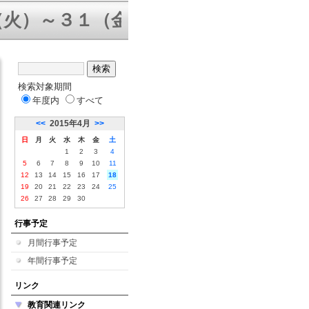
）～３１（金）三者面談 ８／５（
検索対象期間
年度内
すべて
<<
2015年4月
>>
日
月
火
水
木
金
土
1
2
3
4
5
6
7
8
9
10
11
12
13
14
15
16
17
18
19
20
21
22
23
24
25
26
27
28
29
30
行事予定
月間行事予定
年間行事予定
リンク
教育関連リンク