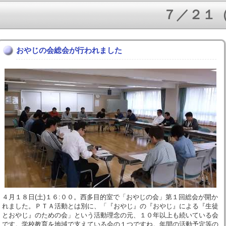
７／２１（火
おやじの会総会が行われました
４月１８日(土)１６:００。西多目的室で「おやじの会」第１回総会が開か
れました。ＰＴＡ活動とは別に、「『おやじ』の『おやじ』による『生徒
とおやじ』のための会」という活動理念の元、１０年以上も続いている会
です。学校教育を地域で支えている会の１つですね。年間の活動予定等の