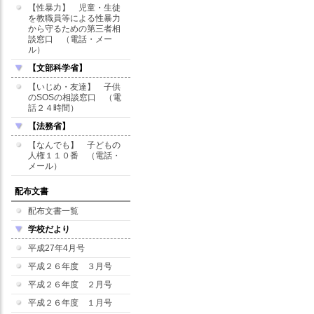
【性暴力】 児童・生徒
を教職員等による性暴力
から守るための第三者相
談窓口 （電話・メー
ル）
【文部科学省】
【いじめ・友達】 子供
のSOSの相談窓口 （電
話２４時間）
【法務省】
【なんでも】 子どもの
人権１１０番 （電話・
メール）
配布文書
配布文書一覧
学校だより
平成27年4月号
平成２６年度 ３月号
平成２６年度 ２月号
平成２６年度 １月号