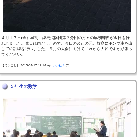
４月１７日(金）早朝。練馬消防団第２分団の方々の早朝練習が今日も行
われました。先日は雨だったので、今日の改正の元、校庭にポンプ車を出
しての訓練を行いました。６月の大会に向けてこれから大変ですが頑張っ
てください。
【できごと】 2015-04-17 12:14 up!
いいね！
(5)
２年生の数学