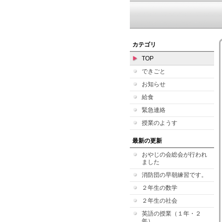
カテゴリ
TOP
できごと
お知らせ
給食
緊急連絡
授業のようす
最新の更新
おやじの会総会が行われ
ました
消防団の早朝練習です。
２年生の数学
２年生の社会
英語の授業（１年・２
年）