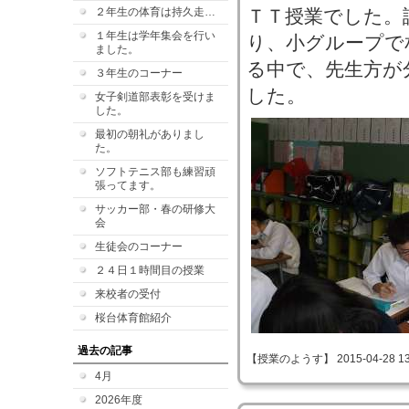
２年生の体育は持久走…
ＴＴ授業でした。
１年生は学年集会を行い
り、小グループで
ました。
る中で、先生方が
３年生のコーナー
した。
女子剣道部表彰を受けま
した。
最初の朝礼がありまし
た。
ソフトテニス部も練習頑
張ってます。
サッカー部・春の研修大
会
生徒会のコーナー
２４日１時間目の授業
来校者の受付
桜台体育館紹介
過去の記事
【授業のようす】 2015-04-28 13:
4月
2026年度