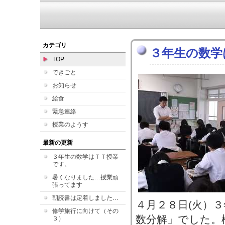
カテゴリ
３年生の数学
TOP
できごと
お知らせ
給食
緊急連絡
授業のようす
最新の更新
３年生の数学はＴＴ授業
です。
暑くなりました…授業頑
張ってます
朝読書は定着しました…
４月２８日(火）
修学旅行に向けて（その
数分解」でした。
３）