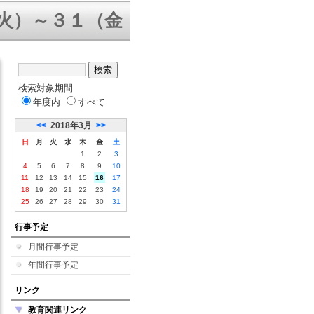
～３１（金）三者面談 ８／５（水
検索対象期間
年度内
すべて
<<
2018年3月
>>
日
月
火
水
木
金
土
1
2
3
4
5
6
7
8
9
10
11
12
13
14
15
16
17
18
19
20
21
22
23
24
25
26
27
28
29
30
31
行事予定
月間行事予定
年間行事予定
リンク
教育関連リンク