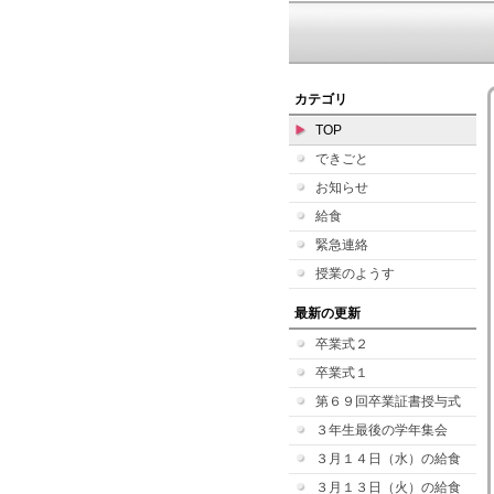
カテゴリ
TOP
できごと
お知らせ
給食
緊急連絡
授業のようす
最新の更新
卒業式２
卒業式１
第６９回卒業証書授与式
３年生最後の学年集会
３月１４日（水）の給食
３月１３日（火）の給食