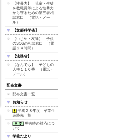
【性暴力】 児童・生徒
を教職員等による性暴力
から守るための第三者相
談窓口 （電話・メー
ル）
【文部科学省】
【いじめ・友達】 子供
のSOSの相談窓口 （電
話２４時間）
【法務省】
【なんでも】 子どもの
人権１１０番 （電話・
メール）
配布文書
配布文書一覧
お知らせ
平成２８年度 卒業生
進路先一覧
災害時の対応につ
いて
学校だより