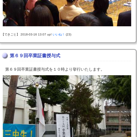
【できごと】 2018-03-16 13:07 up!
いいね！
(23)
第６９回卒業証書授与式
第６９回卒業証書授与式を１０時より挙行いたします。